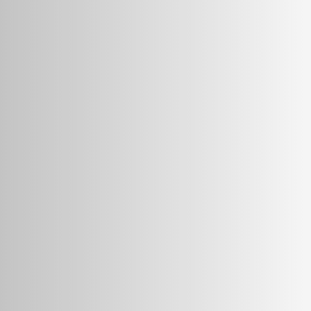
Prazo do empréstimo
13 meses
Financiado
58%
A
Ultima Finance
15.2
%
Taxa
de juro
Prazo do empréstimo
9 meses
Financiado
72%
BBB