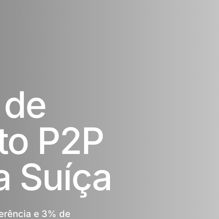
 de
to P2P
a Suíça
erência e 3% de