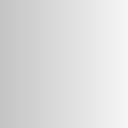
BBB
WoW Innovation
16.00
%
Taxa
de juro
Prazo do empréstimo
14 meses
Financiado
17%
A
Sesinf S.R.L.
14.5
%
Taxa
de juro