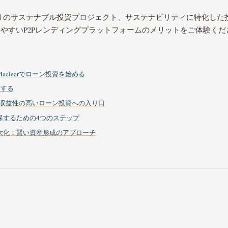
高利回りのサステナブル投資プロジェクト、サステナビリティに特化し
やすいP2Pレンディングプラットフォームのメリットをご体験くだ
clearでローン投資を始める
用する
ム：収益性の高いローン投資への入り口
保するための4つのステップ
大化：賢い資産形成のアプローチ