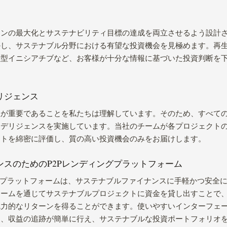
ーンの最大化とサステナビリティ目標の達成を両立させるよう設計
かし、サステナブル分野における有望な投資機会を見極めます。再
献型イニシアチブなど、お客様が十分な情報に基づいた投資判断を
リジェンス
性が重要であることを私たちは理解しています。そのため、すべて
ーデリジェンスを実施しています。当社のチームが各プロジェクト
クトを綿密に評価し、質の高い投資機会のみをお届けします。
ンスのためのP2Pレンディングプラットフォーム
ディングプラットフォームは、サステナブルファイナンスに手軽かつ安
ォームを通じてサステナブルプロジェクトに資金を貸し出すことで
魅力的なリターンを得ることができます。使いやすいインターフェ
定、収益の追跡が簡単に行え、サステナブルな投資ポートフォリオ