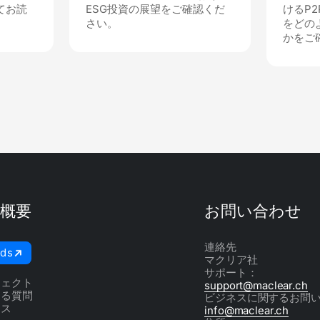
てお読
ESG投資の展望をご確認くだ
けるP
さい。
をどの
かをご
社概要
お問い合わせ
連絡先
nds
マクリア社
ム
サポート：
ジェクト
support@maclear.ch
ある質問
ビジネスに関するお問
ース
info@maclear.ch