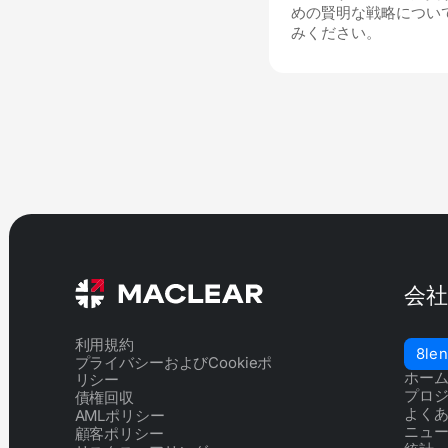
めの賢明な戦略につい
みください。
会
利用規約
8le
プライバシーおよびCookieポ
ホー
リシー
プロ
債権回収
よく
AMLポリシー
ニュ
顧客ポリシー