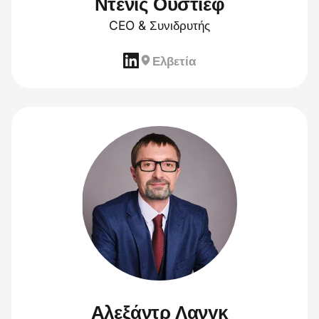
Ντένις Ούστιεφ
CEO & Συνιδρυτής
Ελβετία
Αλεξάντρ Λανγκ