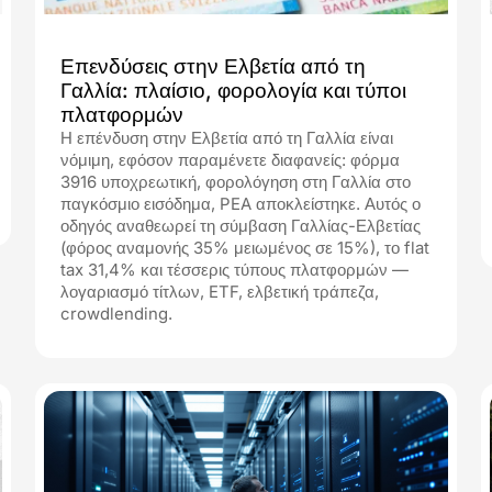
31.07.2026
Επενδύσεις στην Ελβετία από τη
Γαλλία: πλαίσιο, φορολογία και τύποι
πλατφορμών
Η επένδυση στην Ελβετία από τη Γαλλία είναι
νόμιμη, εφόσον παραμένετε διαφανείς: φόρμα
3916 υποχρεωτική, φορολόγηση στη Γαλλία στο
παγκόσμιο εισόδημα, PEA αποκλείστηκε. Αυτός ο
οδηγός αναθεωρεί τη σύμβαση Γαλλίας-Ελβετίας
(φόρος αναμονής 35% μειωμένος σε 15%), το flat
tax 31,4% και τέσσερις τύπους πλατφορμών —
λογαριασμό τίτλων, ETF, ελβετική τράπεζα,
crowdlending.