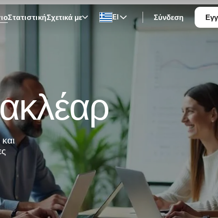
El
ιο
Στατιστική
Σχετικά με
Σύνδεση
Εγ
Μακλέαρ
 και
ες