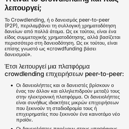
λειτουργεί;
Το Crowdlending, ή ο δανεισμός peer-to-peer
(P2P), περιλαμβάνει τη συλλογική χρηματοδότηση
δανείων από πολλά άτομα. Ως εκ τούτου, είναι ένα
είδος συμμετοχικής χρηματοδότησης, αλλά βασίζεται
περισσότερο στη δανειοδότηση. Ως εκ τούτου, είναι
επίσης γνωστό ως «crowdfunding βάσει
δανεισμού».
Έτσι λειτουργεί μια πλατφόρμα
crowdlending επιχειρήσεων peer-to-peer:
Οι δανειολήπτες και οι δανειστές βρίσκουν ο
ένας τον άλλον και αλληλεπιδρούν μεταξύ τους
στην ηλεκτρονική πλατφόρμα. Οι δανειολήπτες
είναι συνήθως ιδιοκτήτες μικρών επιχειρήσεων
που ξεκινούν τη σταδιοδρομία τους ή
επιχειρηματίες που ξεκινούν ένα καινοτόμο νέο
προϊόν.
Οι δανειολήπτες παρέχουν στους υποψήφιους