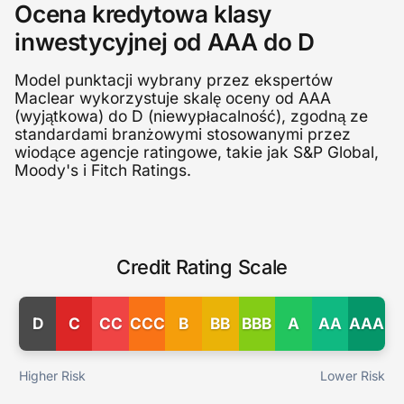
Ocena kredytowa klasy
inwestycyjnej od AAA do D
Model punktacji wybrany przez ekspertów
Maclear wykorzystuje skalę oceny od AAA
(wyjątkowa) do D (niewypłacalność), zgodną ze
standardami branżowymi stosowanymi przez
wiodące agencje ratingowe, takie jak S&P Global,
Moody's i Fitch Ratings.
Credit Rating Scale
D
C
CC
CCC
B
BB
BBB
A
AA
AAA
Higher Risk
Lower Risk