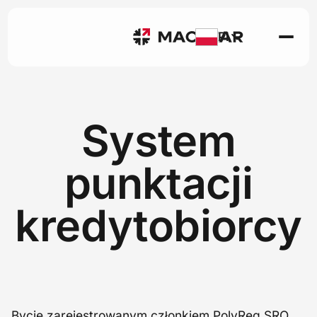
Pl
System
punktacji
kredytobiorcy
Bycie zarejestrowanym członkiem
PolyReg SRO
,