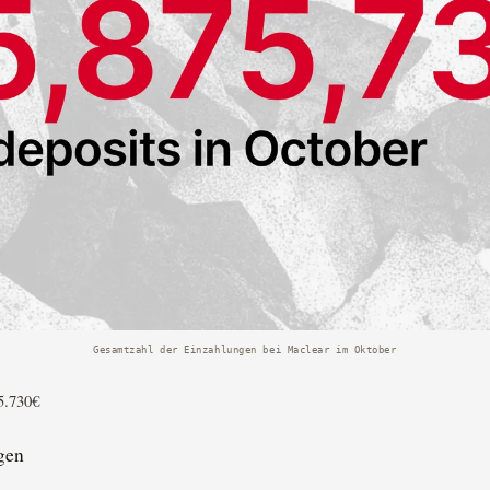
Gesamtzahl der Einzahlungen bei Maclear im Oktober
5.730€
gen