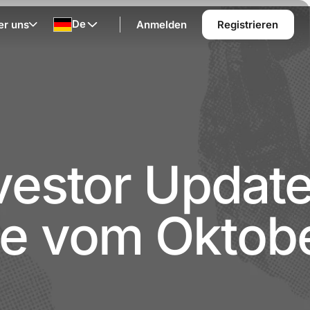
De
er uns
Anmelden
Registrieren
vestor Update
e vom Oktob