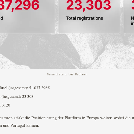
Gesamtbilanz bei Maclear
ittel (insgesamt): 51.037.296€
(insgesamt): 23 303
: 3120
storen stärkt die Positionierung der Plattform in Europa weiter, wobei die 
n und Portugal kamen.