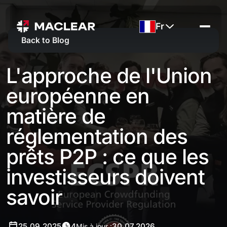
Fr
Back to Blog
L'approche de l'Union
européenne en
matière de
réglementation des
prêts P2P : ce que les
investisseurs doivent
savoir
25.09.2025
4
30.07.2026
Mis à jour :