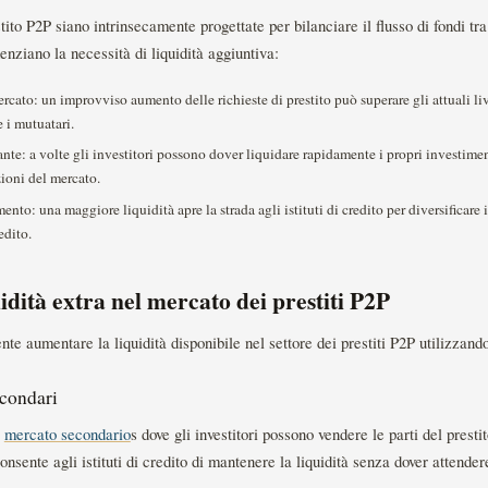
ito P2P siano intrinsecamente progettate per bilanciare il flusso di fondi tra 
enziano la necessità di liquidità aggiuntiva:
to: un improvviso aumento delle richieste di prestito può superare gli attuali live
 i mutuatari.
te: a volte gli investitori possono dover liquidare rapidamente i propri investime
zioni del mercato.
to: una maggiore liquidità apre la strada agli istituti di credito per diversificare 
redito.
idità extra nel mercato dei prestiti P2P
nte aumentare la liquidità disponibile nel settore dei prestiti P2P utilizzando
econdari
o
mercato secondario
s dove gli investitori possono vendere le parti del prest
onsente agli istituti di credito di mantenere la liquidità senza dover attender