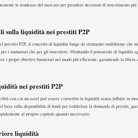
emente le tendenze del mercato per prendere decisioni di investimento più i
i sulla liquidità nei prestiti P2P
 prestito P2P, il concetto di liquidità funge da strumento multiforme che mig
a per i mutuatari che per gli investitori. Sfruttando il potenziale di liquidità 
e i propri obiettivi finanziari nel modo più efficiente, garantendo la libera 
idità nei prestiti P2P
acilità con cui un asset può essere convertito in liquidità senza influire in mo
si basa sulla disponibilità di fondi per soddisfare la domanda di prestiti, g
rapidamente al proprio capitale quando necessario.
riore liquidità