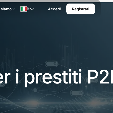
It
 siamo
Accedi
Registrati
r i prestiti P