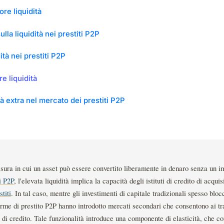
re liquidità
ulla liquidità nei prestiti P2P
tà nei prestiti P2P
re liquidità
tà extra nel mercato dei prestiti P2P
misura in cui un asset può essere convertito liberamente in denaro senza un im
i P2P
, l'elevata liquidità implica la capacità degli istituti di credito di acqui
stiti
. In tal caso, mentre gli investimenti di capitale tradizionali spesso bloc
orme di prestito P2P hanno introdotto mercati secondari che consentono ai tra
uti di credito. Tale funzionalità introduce una componente di elasticità, che co