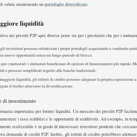
i di valuta mantenendo un
portafoglio diversificato
.
ggiore liquidità
tiva nei prestiti P2P apre diverse porte sia per i prestatori che per i mutuata
i: gli investitori possono ottimizzare i propri portafogli acquistando e vendendo part
in nuove opportunità senza un lungo periodo di blocco.
 per i mutuatari: i mutuatari beneficiano di opzioni di finanziamento più rapide. 
i e processi semplificati rispetto alle banche tradizionali.
aggiore liquidità, gli istituti di credito possono adeguare la propria esposizione a p
are il rischio attraverso la diversificazione.
ie di investimento
imaria importanza per fornire liquidità. Un mercato dei prestiti P2P facilmen
mentare i tassi redditizi e le opportunità di redditività. Ad esempio, in temp
ente realizzabile è in grado di interessare investitori prudenti che cercano 
a domanda di crediti P2P. Inoltre, gli istituti di credito potrebbero adottare