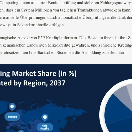
Computing, automatisierter Bonitätsprüfung und sicheren Zahlungsgateways 
ren, dass ein System Millionen von täglichen Transaktionen abwickeln kann
e manuelle Überprüfungen durch automatische Überprüfungen, die dank der
eways in Sekundenschnelle erfolgen.
ge magische Aspekt von P2P-Kreditplattformen. Das Beste an ihnen ist ihre Z
un kenianischen Landwirten Mikrokredite gewähren, und zahlreiche Kreditg
e einsetzen, um brasilianischen Studenten die Ausbildung zu erleichtern.