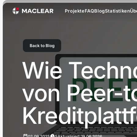
Projekte
FAQ
Blog
Statistiken
Üb
Back to Blog
Wie Techn
von Peer-t
Kreditplatt
Aktualisiert:
02.09.2025
5
19.06.2026