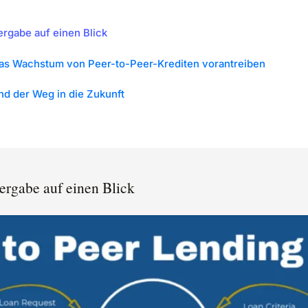
rgabe auf einen Blick
das Wachstum von Peer-to-Peer-Krediten vorantreiben
d der Weg in die Zukunft
ergabe auf einen Blick