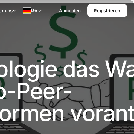
De
er uns
Anmelden
Registrieren
ologie das W
o-Peer-
formen vorant