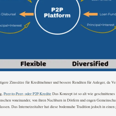
igere Zinssätze für Kreditnehmer und bessere Renditen für Anleger, da Ver
ag,
Peer-to-Peer- oder P2P-Kredite
Das Konzept ist so alt wie geschnittenes
nschen voneinander, von ihren Nachbarn in Dörfern und engen Gemeinschaf
assen. Das Internetzeitalter hat diese bodennahe Tradition jedoch in einen