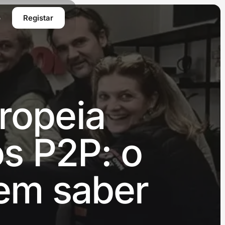
o
Registar
ropeia
s P2P: o
vem saber