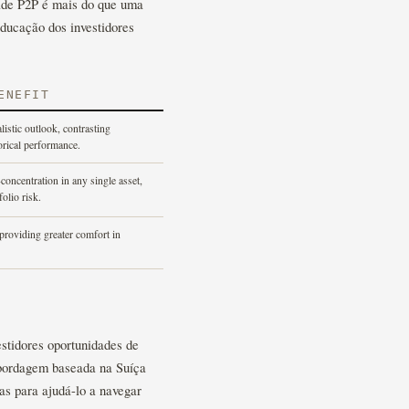
ade P2P é mais do que uma
educação dos investidores
ENEFIT
listic outlook, contrasting
orical performance.
-concentration in any single asset,
olio risk.
providing greater comfort in
estidores oportunidades de
abordagem baseada na Suíça
das para ajudá-lo a navegar