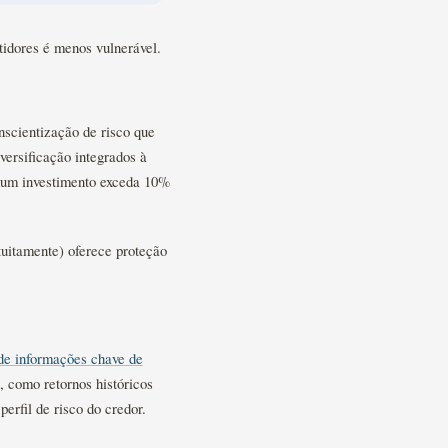
tidores é menos vulnerável.
nscientização de risco que
versificação integrados à
hum investimento exceda 10%
tuitamente) oferece proteção
de informações chave de
 como retornos históricos
erfil de risco do credor.