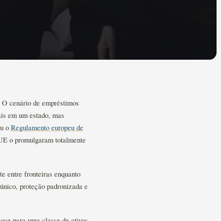
. O cenário de empréstimos
ais em um estado, mas
ou o
Regulamento europeu de
UE o promulgaram totalmente
 entre fronteiras enquanto
único, proteção padronizada e
oce para uma classe de ativos