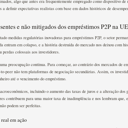
imados, algo que antes era frequentemente empregado como dispositivo de 
 a definir expectativas realistas com base em dados históricos de desempe
esentes e não mitigados dos empréstimos P2P na UE
do medidas regulatórias inovadoras para empréstimos P2P, o setor perman
da entram em colapso, e a história destruída do mercado nos deixou com his
iu perdas colossais aos investidores.
 uma preocupação contínua. Para começar, ao contrário dos mercados de emp
-to-peer não tem plataformas de negociação secundárias. Assim, os investi
nheiro até o vencimento do empréstimo.
acroeconômicos, incluindo o aumento das taxas de juros e a alteração dos p
tores contribuem para uma maior taxa de inadimplência e nos lembram que,
não podem ser perfeitas.
real em ação