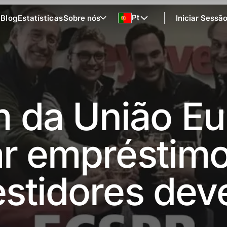
Pt
s
Blog
Estatísticas
Sobre nós
Iniciar Sessã
 da União Eu
ar empréstimo
estidores de