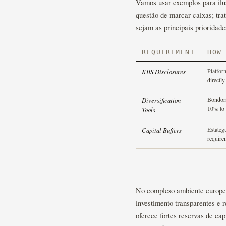
Vamos usar exemplos para il
questão de marcar caixas; tra
sejam as principais prioridade
REQUIREMENT
HOW
KIIS Disclosures
Platform
directl
Diversification
Bondora
10% to 
Tools
Capital Buffers
Estateg
require
No complexo ambiente europe
investimento transparentes e
oferece fortes reservas de cap