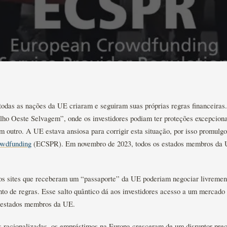
todas as nações da UE criaram e seguiram suas próprias regras financeiras
lho Oeste Selvagem”, onde os investidores podiam ter proteções excepcion
outro. A UE estava ansiosa para corrigir esta situação, por isso promulg
rowdfunding
(ECSPR). Em novembro de 2023, todos os estados membros da 
s sites que receberam um “passaporte” da UE poderiam negociar livremente
o de regras. Esse salto quântico dá aos investidores acesso a um mercado 
s estados membros da UE.
s racionalizadas, os empréstimos na Europa cresceram de um disruptor prec