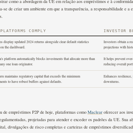
ustrar como a abordagem da UE em relação aos empréstimos e à conformid
ta-se de criar um ambiente em que a transparência, a responsabilidade e a 
s.
 PLATFORMS COMPLY
INVESTOR B
s display updated 2024 returns alongside clear default statistics
Investors obtain a rea
y on the dashboard.
projections with hist
's platform automatically blocks investments that allocate more than
It helps prevent over
any one loan originator.
reducing overall portf
uru maintains regulatory capital that exceeds the minimum
Enhances resilience, 
ments to have robust buffers against defaults.
downturns.
u de empréstimos P2P de hoje, plataformas como
Maclear
oferecer aos inv
 regulamentadas, projetadas para atender e exceder os padrões da UE. Sua 
ital, divulgações de risco completas e carteiras de empréstimos diversifica