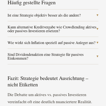
Häufig gestellte Fragen
Ist eine Strategie objektiv besser als die andere?
▼
Keine ist grundsätzlich überlegen. Aktive Strategien
Kann alternative Kreditvergabe wie Crowdlending aktives
▼
oder passives Investieren ersetzen?
bieten Flexibilität und das Potenzial, besser
abzuschneiden; passive Strategien stehen für
Nicht als Ersatz, sondern als ergänzende Allokation.
Wie wirkt sich Inflation speziell auf passive Anleger aus?
▼
niedrigere Kosten, Einfachheit und Steuereffizienz.
Crowdlending erzielt Erträge, die nicht mit
Langfristig passive Anleger sind besonders stark der
Viele Anleger profitieren davon, Elemente beider
Aktienmärkten korrelieren, und ist damit ein
Sind Dividendenaktien eine Strategie für passives
▼
Einkommen?
Gefahr ausgesetzt, dass Inflation reale Renditen
Ansätze zu kombinieren.
nützlicher Diversifikator neben beiden traditionellen
schmälert. Wie Sie Vermögen in inflationären Phasen
Dividendenschweres Investieren teilt Eigenschaften
Strategien.
schützen und aufbauen können, behandeln wir in
beider Ansätze. Eine praktische Einordnung finden
Fazit: Strategie bedeutet Ausrichtung –
unserem Artikel
wie Inflation das langfristige
Sie in unserem Leitfaden
passives Einkommen mit
nicht Etiketten
Vermögen beeinflusst
.
Dividendenaktien erzielen
.
Die Debatte um aktives vs. passives Investieren
vereinfacht oft eine deutlich nuanciertere Realität.